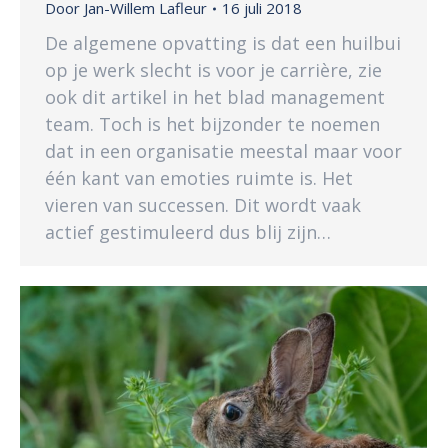
Door
Jan-Willem Lafleur
16 juli 2018
De algemene opvatting is dat een huilbui
op je werk slecht is voor je carrière, zie
ook dit artikel in het blad management
team. Toch is het bijzonder te noemen
dat in een organisatie meestal maar voor
één kant van emoties ruimte is. Het
vieren van successen. Dit wordt vaak
actief gestimuleerd dus blij zijn…