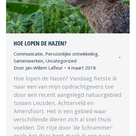
HOE LOPEN DE HAZEN?
Communicatie
,
Persoonlijke ontwikkeling
,
Samenwerken
,
Uncategorized
Door
Jan-Willem Lafleur
4 maart 2018
Hoe lopen de Hazen? Vandaag fietste ik
naar een van mijn opdrachtgevers toe
door een recent aangelegd natuurgebied
tussen Leusden, Achterveld en
Amersfoort. Het is een gebied waar
verschillende dieren zich al snel thuis
voelden. Dit ritje door ‘de Schrammer’
zoals het daar heet maak ik een paar