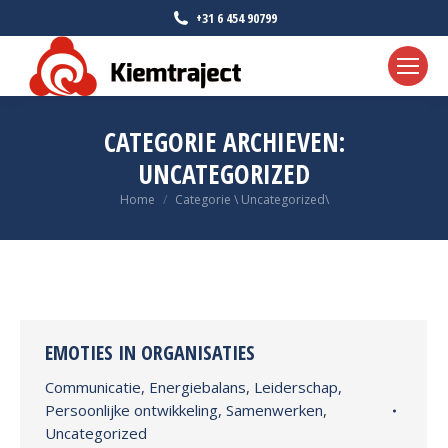
+31 6 454 90799
CATEGORIE ARCHIEVEN:
UNCATEGORIZED
Je bent hier:
Home
Categorie \ Uncategorized\
EMOTIES IN ORGANISATIES
Communicatie
,
Energiebalans
,
Leiderschap
,
Persoonlijke ontwikkeling
,
Samenwerken
,
Uncategorized