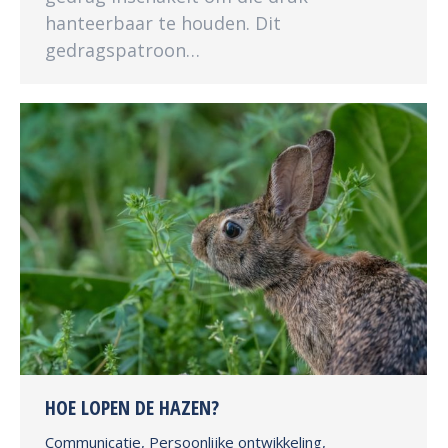
hanteerbaar te houden. Dit
gedragspatroon…
HOE LOPEN DE HAZEN?
Communicatie
,
Persoonlijke ontwikkeling
,