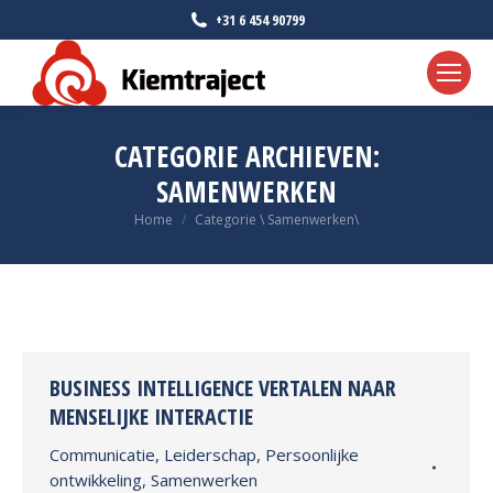
+31 6 454 90799
CATEGORIE ARCHIEVEN:
SAMENWERKEN
Je bent hier:
Home
Categorie \ Samenwerken\
BUSINESS INTELLIGENCE VERTALEN NAAR
MENSELIJKE INTERACTIE
Communicatie
,
Leiderschap
,
Persoonlijke
ontwikkeling
,
Samenwerken