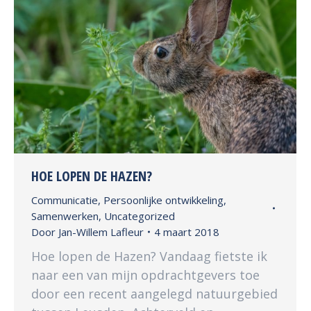
HOE LOPEN DE HAZEN?
Communicatie
,
Persoonlijke ontwikkeling
,
Samenwerken
,
Uncategorized
Door
Jan-Willem Lafleur
4 maart 2018
Hoe lopen de Hazen? Vandaag fietste ik
naar een van mijn opdrachtgevers toe
door een recent aangelegd natuurgebied