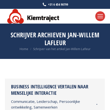
+31 6 454 90799
SCHRIJVER ARCHIEVEN
JAN-WILLEM
LAFLEUR
Je bent hier:
Home
Schrijver van het artikel Jan-Willem Lafleur
BUSINESS INTELLIGENCE VERTALEN NAAR
MENSELIJKE INTERACTIE
Communicatie
,
Leiderschap
,
Persoonlijke
ontwikkeling
,
Samenwerken