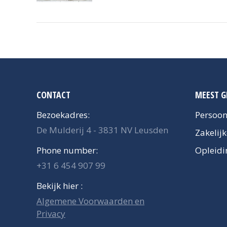
CONTACT
MEEST G
Bezoekadres:
Persoon
De Mulderij 4 - 3831 NV Leusden
Zakelij
Phone number:
Opleidi
+31 6 454 907 99
Bekijk hier :
Algemene Voorwaarden en
Privacy