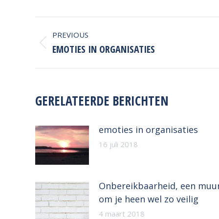
POST
PREVIOUS
NAVIGATION
Previous
EMOTIES IN ORGANISATIES
post:
GERELATEERDE BERICHTEN
emoties in organisaties
16 juli 2018
Onbereikbaarheid, een muu
om je heen wel zo veilig
4 maart 2018