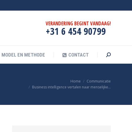
F
MODEL EN METHODE
CONTACT
Search:
VERANDERING BEGINT VANDAAG!
+31 6 454 90799
MODEL EN METHODE
CONTACT
Search:
 bent hier:
Home
Communicatie
Business intelligence vertalen naar menselijke…