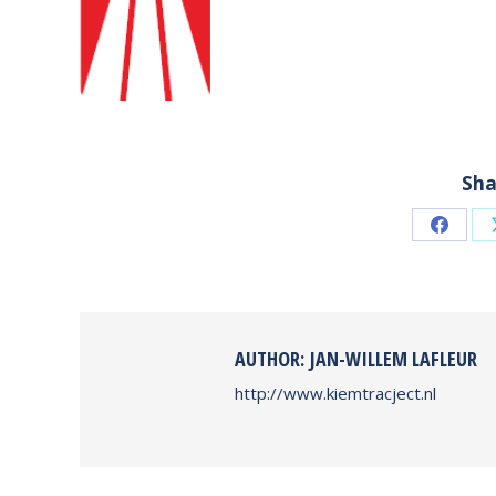
Sha
Share
on
Faceb
AUTHOR:
JAN-WILLEM LAFLEUR
http://www.kiemtracject.nl