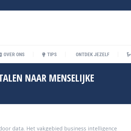
KELIJK LEREN
OVER ONS
TIPS
ONTDEK JEZEL
OVER ONS
TIPS
ONTDEK JEZELF
RTALEN NAAR MENSELIJKE
Je
door data. Het vakgebied business intelligence