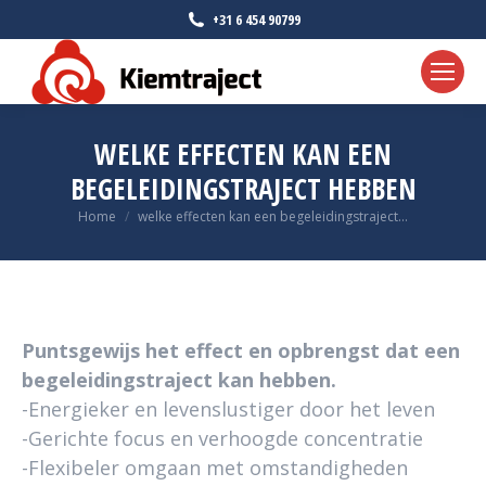
+31 6 454 90799
WELKE EFFECTEN KAN EEN
BEGELEIDINGSTRAJECT HEBBEN
Je bent hier:
Home
welke effecten kan een begeleidingstraject…
Puntsgewijs het effect en opbrengst dat een
begeleidingstraject kan hebben.
-Energieker en levenslustiger door het leven
-Gerichte focus en verhoogde concentratie
-Flexibeler omgaan met omstandigheden