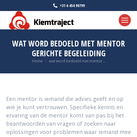
+31 6 454 90799
WAT WORD BEDOELD MET MENTOR
GERICHTE BEGELEIDING
Je bent hier:
Home
wat word bedoeld met mentor…
Een mentor is iemand die advies geeft en op
wie je kunt vertrouwen. Specifieke kennis en
ervaring van de mentor komt van pas bij het
beantwoorden van vragen of zoeken naar
oplossingen voor problemen waar iemand mee