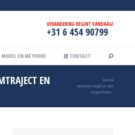
F
MODEL EN METHODE
CONTACT
Search:
VERANDERING BEGINT VANDAAG!
+31 6 454 90799
MODEL EN METHODE
CONTACT
Search:
MTRAJECT EN
Je bent hier:
Home
waarom begin je aan
organisatie…