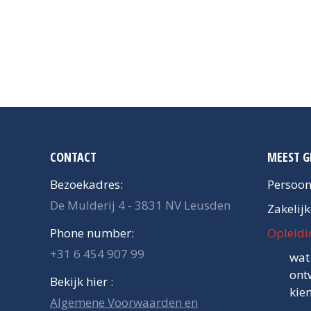
CONTACT
MEEST G
Bezoekadres:
Persoon
De Mulderij 4 - 3831 NV Leusden
Zakelij
Phone number:
Opleidi
+31 6 454 907 99
wat
ont
Bekijk hier :
kie
Algemene Voorwaarden en