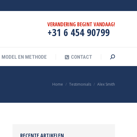
F
MODEL EN METHODE
CONTACT
Search:
VERANDERING BEGINT VANDAAG!
+31 6 454 90799
MODEL EN METHODE
CONTACT
Search:
Je bent hier:
Home
Testimonials
Alex Smith
RECENTE ARTIKELEN