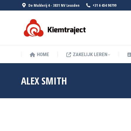
De Mulderij 4 - 3831 NV Leusden
+31 6 454 90799
HOME
ZA
HOME
ZAKELIJK LEREN
ALEX SMITH