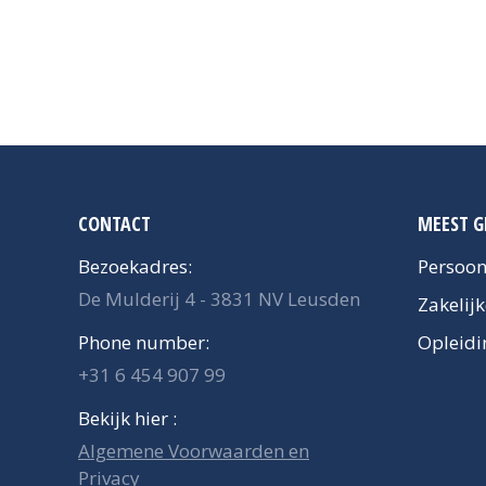
CONTACT
MEEST G
Bezoekadres:
Persoon
De Mulderij 4 - 3831 NV Leusden
Zakelij
Phone number:
Opleidi
+31 6 454 907 99
Bekijk hier :
Algemene Voorwaarden en
Privacy